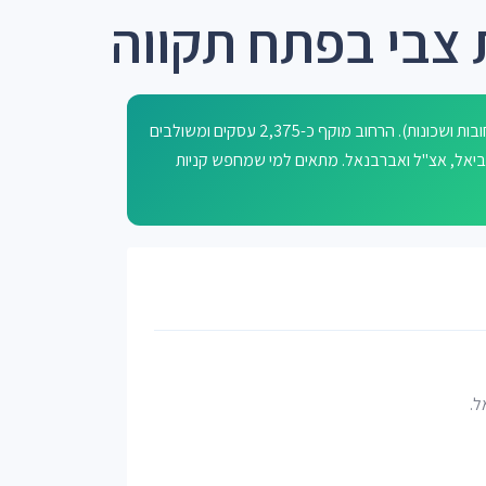
 צבי בפתח תקווה
רחוב נחלת צבי בפתח תקווה קרוי על שם נחלת בנימין (שם ידוע לרחובות ושכונות). הרחוב מוקף כ-2,375 עסקים ומשולבים
אביאל, אצ"ל ואברבנאל. מתאים למי שמחפש קניות
ל.