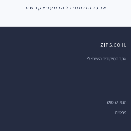
א
ב
ג
ד
ה
ו
ז
ח
ט
י
כ
ל
מ
נ
ס
ע
פ
צ
ק
ר
ש
ת
ZIPS.CO.IL
אתר המיקודים הישראלי
תנאי שימוש
פרטיות