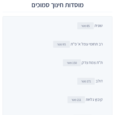
מוסדות חינוך סמוכים
שונית
85 מטר
רב תחומי עמל א' פ"ת
95 מטר
ת"ת צמח צדק
150 מטר
דולב
171 מטר
קיבוץ גלויות
211 מטר