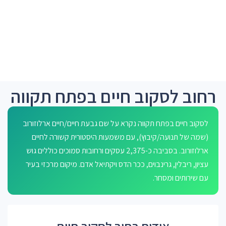
רחוב לסקוב חיים בפתח תקווה
לסקוב חיים בפתח תקווה נקרא על שם גבעת חיים/חיים ארלוזורוב
(שמה של תנועה/קיבוץ), עם משמעות היסטורית קשורה לחיים
ארלוזורוב. בסביבה כ-2,375 עסקים ורחובות סמוכים כוללים גוש
עציון, ריבלין, גרינבוים, ככר הדס ויקתיאל אדם. מיקום מרכזי בעיר
עם שירותים ומסחר.