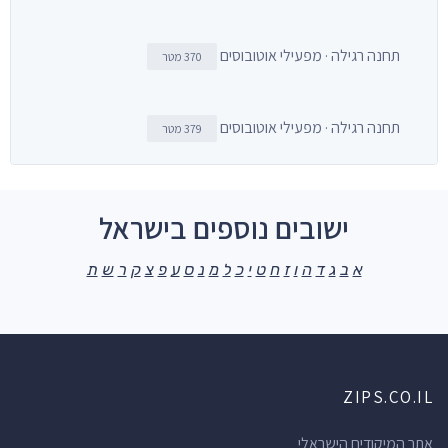
תחנה רגילה · מפעילי אוטובוסים
370 מטר
תחנה רגילה · מפעילי אוטובוסים
379 מטר
ישובים נוספים בישראל
א
ב
ג
ד
ה
ו
ז
ח
ט
י
כ
ל
מ
נ
ס
ע
פ
צ
ק
ר
ש
ת
ZIPS.CO.IL
אתר המיקודים הישראלי