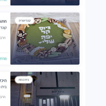
קונדיטוריה
חתום
קונדי
הרב אונט
מרחק של
בית כנסת
היכל 
בית 
הרב גולד 8