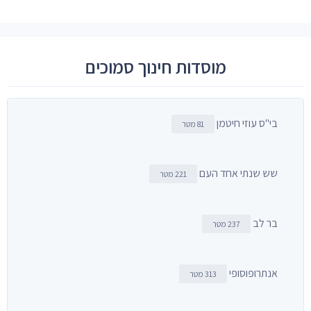
מוסדות חינוך סמוכים
בי"ס עוזי חיטמן
81 מטר
שש שנתי אחד העם
221 מטר
בר לב
237 מטר
אנתרופוסופי
313 מטר