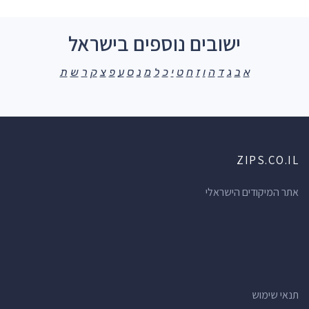
ישובים נוספים בישראל
א
ב
ג
ד
ה
ו
ז
ח
ט
י
כ
ל
מ
נ
ס
ע
פ
צ
ק
ר
ש
ת
ZIPS.CO.IL
אתר המיקודים הישראלי
תנאי שימוש