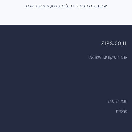
א
ב
ג
ד
ה
ו
ז
ח
ט
י
כ
ל
מ
נ
ס
ע
פ
צ
ק
ר
ש
ת
ZIPS.CO.IL
אתר המיקודים הישראלי
תנאי שימוש
פרטיות