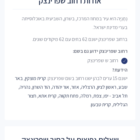
אודות רחוב שפרינצק
נְתַנְיָה היא עיר במחוז המרכז, בשרון, השביעית באוכלוסייתה
בערי מדינת ישראל.
ברחוב שפרינצק ישנם 62 בתים עם 62 מיקודים שונים.
רחוב שפרינצק ידוע גם בשם:
רחוב ש שפרינצק
הידעת?
ישנם 15 ערים לבהן ישנו רחוב בשם שפרינצק:
קרית מוצקין
,
באר
שבע
,
ראשון לציון
,
הרצליה
,
אזור
,
אור יהודה
,
הוד השרון
,
נהריה
,
תל אביב - יפו
,
צפת
,
רמלה
,
פתח תקווה
,
קרית אתא
,
חצור
הגלילית
,
קרית טבעון
.
שאלות נפוצות על רחוב שפרינצק