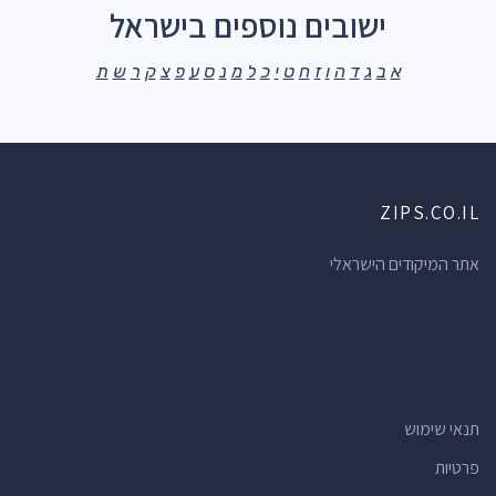
ישובים נוספים בישראל
א
ב
ג
ד
ה
ו
ז
ח
ט
י
כ
ל
מ
נ
ס
ע
פ
צ
ק
ר
ש
ת
ZIPS.CO.IL
אתר המיקודים הישראלי
תנאי שימוש
פרטיות