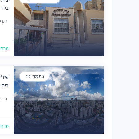
בית כ
הנרי
מרחק של
בית ספר יסודי
שז"ר
בית ס
ד"ר סטו
מרחק של