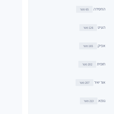
החסידה
65 מטר
העיט
126 מטר
אפיק
165 מטר
חופית
202 מטר
אור יאיר
207 מטר
גומא
213 מטר