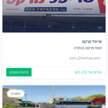
טריפל מרקט
סופרמרקט בנתניה
יצחק קצנלסון 24, נתניה
מרחק של 250 מטר
פרטים נוספים
מסעדה