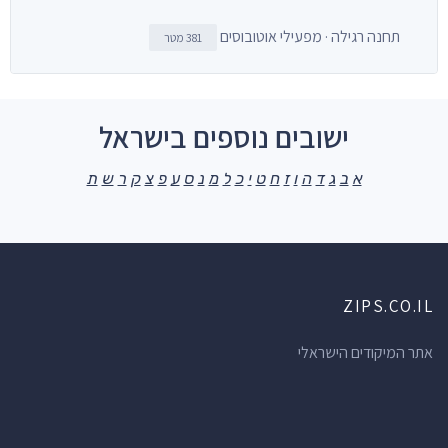
תחנה רגילה · מפעילי אוטובוסים
381 מטר
ישובים נוספים בישראל
א
ב
ג
ד
ה
ו
ז
ח
ט
י
כ
ל
מ
נ
ס
ע
פ
צ
ק
ר
ש
ת
ZIPS.CO.IL
אתר המיקודים הישראלי