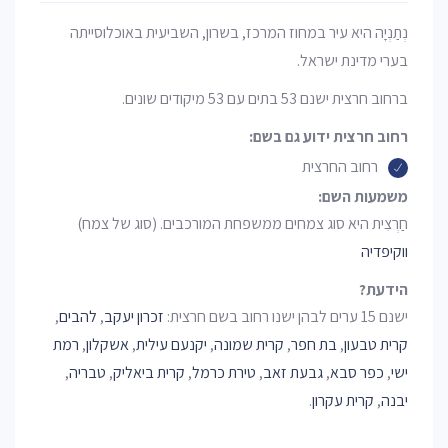
נְתַנְיָה היא עיר במחוז המרכז, בשרון, השביעית באוכלוסייתה
בערי מדינת ישראל.
ברחוב חרצית ישנם 53 בתים עם 53 מיקודים שונים.
רחוב חרצית ידוע גם בשם:
רחוב החרצית
משמעות השם:
חַרְצִית היא סוג צמחים ממשפחת המורכבים. (סוג של צמח)
ווקיפדיה
הידעת?
ישנם 15 ערים לבהן ישנו רחוב בשם חרצית:
זכרון יעקב
,
להבים
,
קרית טבעון
,
בת חפר
,
קרית שמונה
,
יקנעם עילית
,
אשקלון
,
רמת
ישי
,
כפר סבא
,
גבעת זאב
,
טירת כרמל
,
קרית ביאליק
,
טבריה
,
יבנה
,
קרית עקרון
.