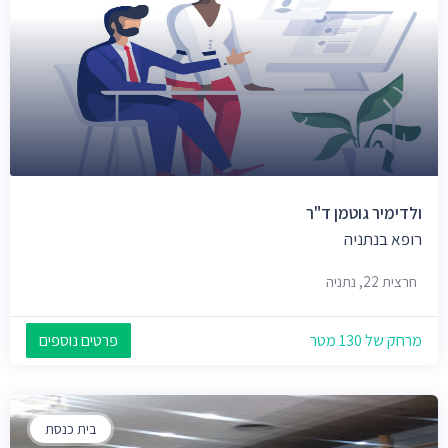
ולדימיר גוטמן ד"ר
רופא בנתניה
חרצית 22, נתניה
מרחק של 130 מטר
פרטים נוספים
בית כנסת