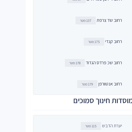
רחוב שד צרפת
137 מטר
רחוב קנדי
175 מטר
רחוב שכ פרדס הגדוד
178 מטר
רחוב אנטוורפן
179 מטר
וסדות חינוך סמוכים
יערת הדבש
115 מטר