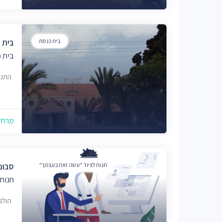
בית כנסת
בית 
בית 
התנועה 
מרחק של
חנות לציוד "עשה זאת בעצמך"
סבונ
חנות
הולנד 35, 