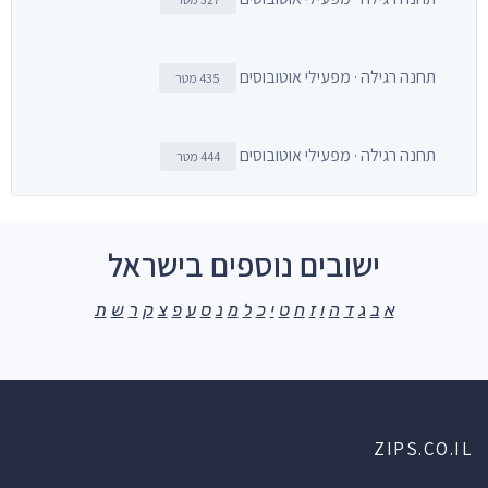
תחנה רגילה · מפעילי אוטובוסים
435 מטר
תחנה רגילה · מפעילי אוטובוסים
444 מטר
ישובים נוספים בישראל
א
ב
ג
ד
ה
ו
ז
ח
ט
י
כ
ל
מ
נ
ס
ע
פ
צ
ק
ר
ש
ת
ZIPS.CO.IL