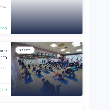
גלי- 
מרחק של
חדר כושר
סטודיו 
חדר 
החפץ חיים 6
מרחק של