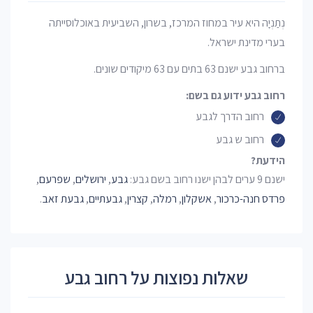
נְתַנְיָה היא עיר במחוז המרכז, בשרון, השביעית באוכלוסייתה
בערי מדינת ישראל.
ברחוב גבע ישנם 63 בתים עם 63 מיקודים שונים.
רחוב גבע ידוע גם בשם:
רחוב הדרך לגבע
רחוב ש גבע
הידעת?
ישנם 9 ערים לבהן ישנו רחוב בשם גבע:
גבע
,
ירושלים
,
שפרעם
,
פרדס חנה-כרכור
,
אשקלון
,
רמלה
,
קצרין
,
גבעתיים
,
גבעת זאב
.
שאלות נפוצות על רחוב גבע