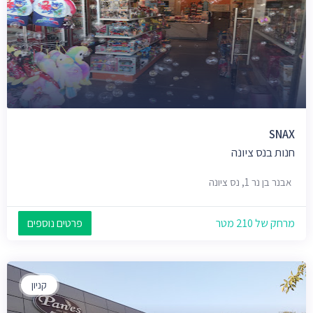
SNAX
חנות בנס ציונה
אבנר בן נר 1, נס ציונה
מרחק של 210 מטר
פרטים נוספים
קניון