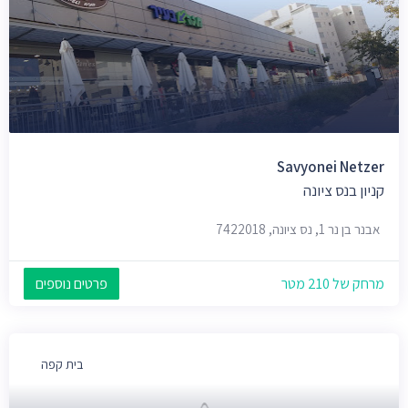
Savyonei Netzer
קניון בנס ציונה
אבנר בן נר 1, נס ציונה, 7422018
מרחק של 210 מטר
פרטים נוספים
בית קפה