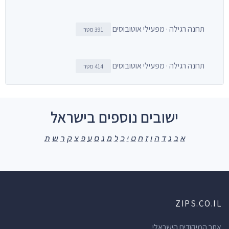
תחנה רגילה · מפעילי אוטובוסים
391 מטר
תחנה רגילה · מפעילי אוטובוסים
414 מטר
ישובים נוספים בישראל
א
ב
ג
ד
ה
ו
ז
ח
ט
י
כ
ל
מ
נ
ס
ע
פ
צ
ק
ר
ש
ת
ZIPS.CO.IL
אתר המיקודים הישראלי