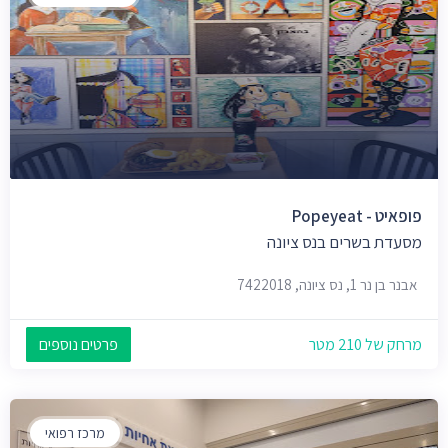
פופאיט - Popeyeat
מסעדת בשרים בנס ציונה
אבנר בן נר 1, נס ציונה, 7422018
מרחק של 210 מטר
פרטים נוספים
מרכז רפואי