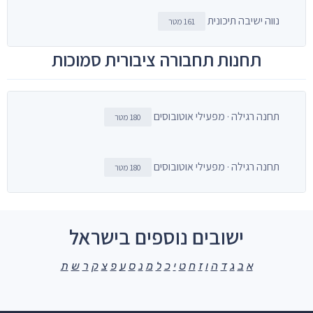
נווה ישיבה תיכונית
161 מטר
תחנות תחבורה ציבורית סמוכות
תחנה רגילה · מפעילי אוטובוסים
180 מטר
תחנה רגילה · מפעילי אוטובוסים
180 מטר
ישובים נוספים בישראל
א
ב
ג
ד
ה
ו
ז
ח
ט
י
כ
ל
מ
נ
ס
ע
פ
צ
ק
ר
ש
ת