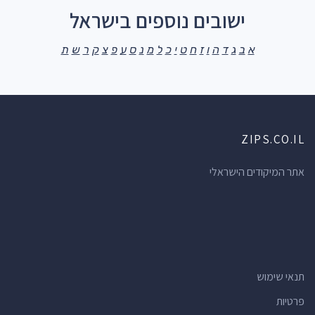
ישובים נוספים בישראל
א
ב
ג
ד
ה
ו
ז
ח
ט
י
כ
ל
מ
נ
ס
ע
פ
צ
ק
ר
ש
ת
ZIPS.CO.IL
אתר המיקודים הישראלי
תנאי שימוש
פרטיות