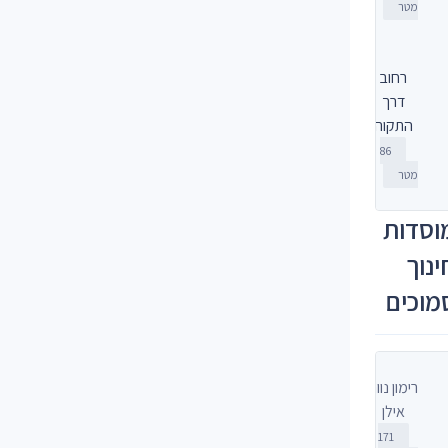
מטר
רחוב
דרך
התקוה
86
מטר
וסדות
ינוך
מוכים
רימון נווה
אילן
171