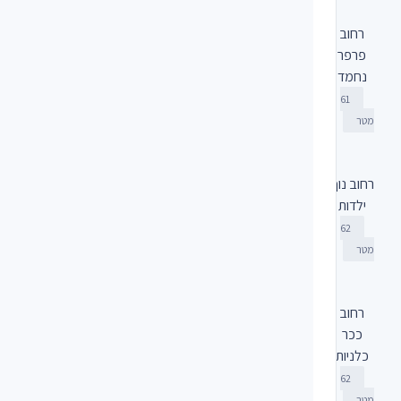
רחוב
פרפר
נחמד
61
מטר
רחוב נוף
ילדות
62
מטר
רחוב
ככר
כלניות
62
מטר