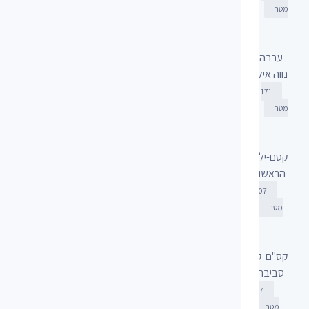
מטר
ערבה
נווה אילן
171
מטר
קסם-ילדותי
הראשונה.
707
מטר
קס"ם-קהילה
סביבה מקו
707
מטר