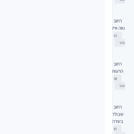
רחוב
נווה אילן
62
מטר
רחוב
הרעות
68
מטר
רחוב
שבולת
בשדה
83