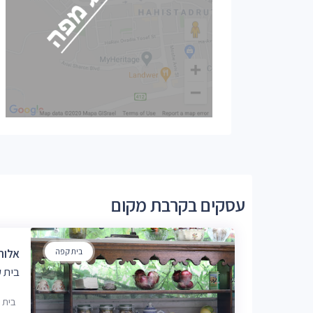
עסקים בקרבת מקום
בית קפה
אלורו בי
בית 
בית י