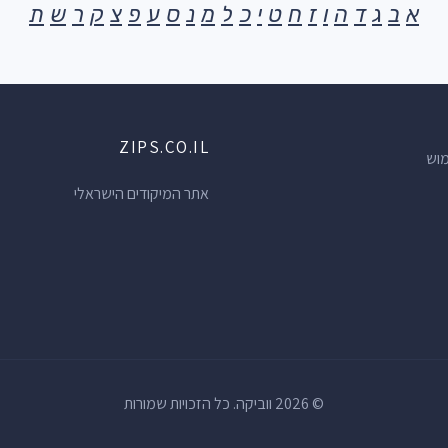
א
ב
ג
ד
ה
ו
ז
ח
ט
י
כ
ל
מ
נ
ס
ע
פ
צ
ק
ר
ש
ת
ZIPS.CO.IL
מוש
אתר המיקודים הישראלי
© 2026 ווביקה. כל הזכויות שמורות