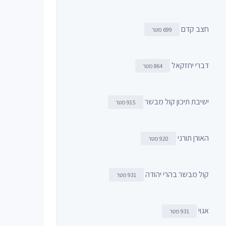
חצב קדם
699 מטר
דברי יחזקאל
864 מטר
ישיבת תיכון קול מבשר
915 מטר
האורן תורני
920 מטר
קול מבשר בהרי יהודה
931 מטר
אגוי
931 מטר