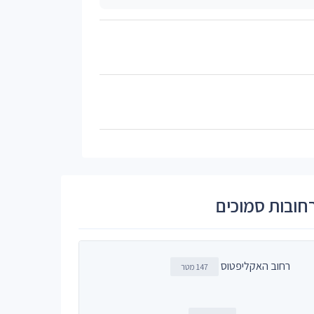
חובות סמוכים
רחוב האקליפטוס
147 מטר