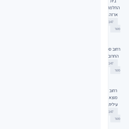
בית
החלמה
ארזה
147
מטר
רחוב סמ
החרוב
147
מטר
רחוב
מוצא
עילית
147
מטר