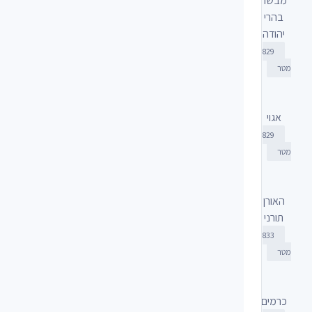
מבשר
בהרי
יהודה
829
מטר
אגוי
829
מטר
האורן
תורני
833
מטר
כרמים