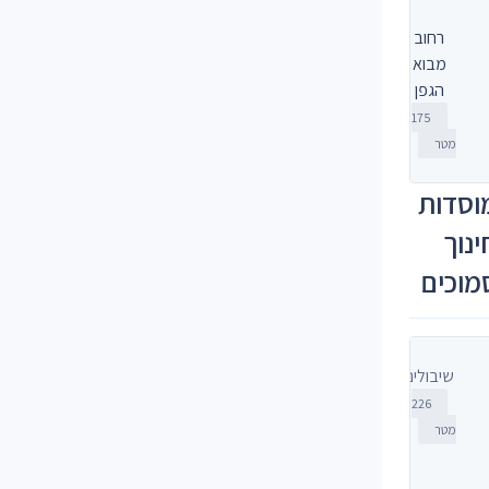
רחוב
מבוא
הגפן
175
מטר
וסדות
ינוך
מוכים
שיבולים
226
מטר