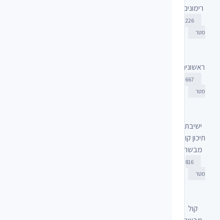
רימונים
226
מטר
ראשונים
667
מטר
ישיבת
תיכון קול
מבשר
816
מטר
קול