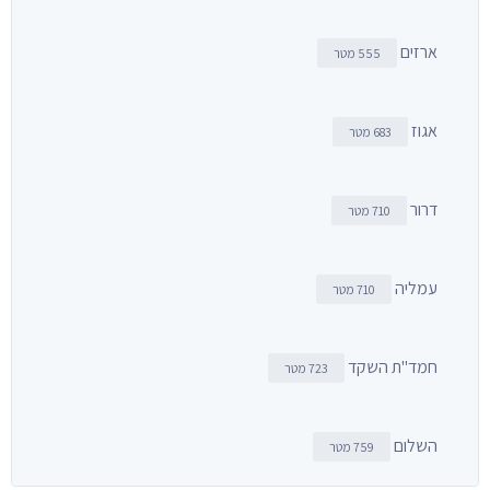
ארזים
555 מטר
אגוז
683 מטר
דרור
710 מטר
עמליה
710 מטר
חמד"ת השקד
723 מטר
השלום
759 מטר