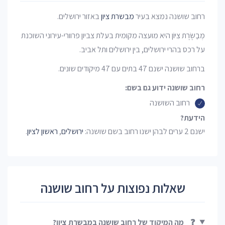
רחוב שושנה נמצא בעיר
מבשרת ציון
באזור ירושלים.
מְבַשֶּׂרֶת צִיּוֹן היא מועצה מקומית בעלת צביון פרוורי-עירוני השוכנת
על רכס בהרי ירושלים, בין ירושלים ותל אביב.
ברחוב שושנה ישנם 47 בתים עם 47 מיקודים שונים.
רחוב שושנה ידוע גם בשם:
רחוב השושנה
הידעת?
ישנם 2 ערים לבהן ישנו רחוב בשם שושנה:
ירושלים
,
ראשון לציון
.
שאלות נפוצות על רחוב שושנה
❓
מה המיקוד של רחוב שושנה במבשרת ציון?