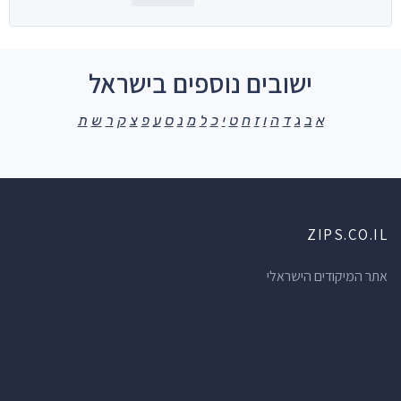
ישובים נוספים בישראל
א
ב
ג
ד
ה
ו
ז
ח
ט
י
כ
ל
מ
נ
ס
ע
פ
צ
ק
ר
ש
ת
ZIPS.CO.IL
אתר המיקודים הישראלי