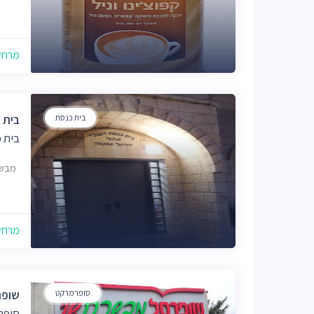
מרחק של
בית כנסת
בית 
בית 
מבשר
מרחק של
סופרמרקט
שופר
סופר