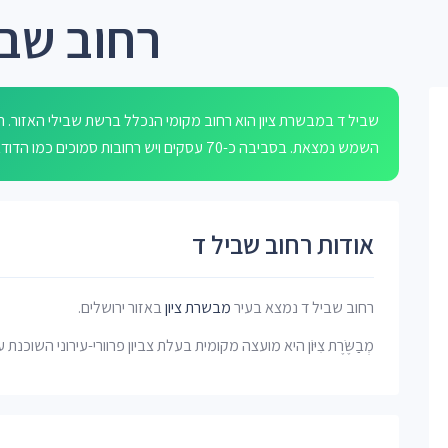
רחוב שבי
שביל ד במבשרת ציון הוא רחוב מקומי הנכלל ברשת שבילי האזור.
השמש נמצאת. בסביבה כ-70 עסקים ויש רחובות סמוכים כמו הדודאים, המרגנית, מבוא א, האלה ושביל א.
אודות רחוב שביל ד
רחוב שביל ד נמצא בעיר
מבשרת ציון
באזור ירושלים.
מְבַשֶּׂרֶת צִיּוֹן היא מועצה מקומית בעלת צביון פרוורי-עירוני השוכנת