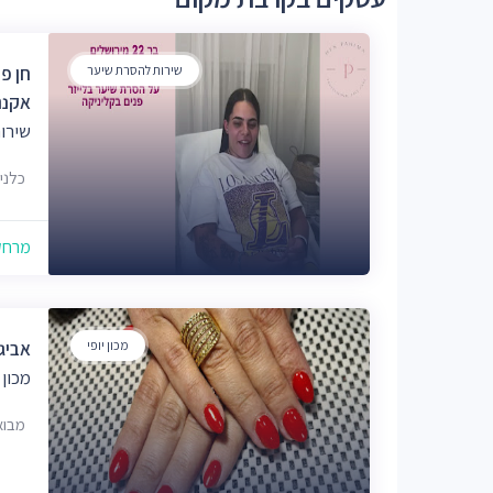
שירות להסרת שיער
חן פ
אקנה
שירו
כלנית 45, מבשרת צי
מרחק של
מכון יופי
אביגי
מכון 
מבוא תירו