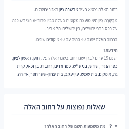
רחוב האלה נמצא בעיר
מבשרת ציון
באזור ירושלים.
מְבַשֶּׂרֶת צִיּוֹן היא מועצה מקומית בעלת צביון פרוורי-עירוני השוכנת
על רכס בהרי ירושלים, בין ירושלים ותל אביב.
ברחוב האלה ישנם 40 בתים עם 40 מיקודים שונים.
הידעת?
ישנם 15 ערים לבהן ישנו רחוב בשם האלה:
עלי
,
חוסן
,
ראשון לציון
,
כפר הנגיד
,
שורש
,
בני עי"ש
,
כפר ורדים
,
רחובות
,
בן זכאי
,
קרית
גת
,
אופקים
,
בית שמש
,
עין יעקב
,
בית יצחק-שער חפר
,
אדורה
.
שאלות נפוצות על רחוב האלה
❓
מה משמעות השם של רחוב האלה?