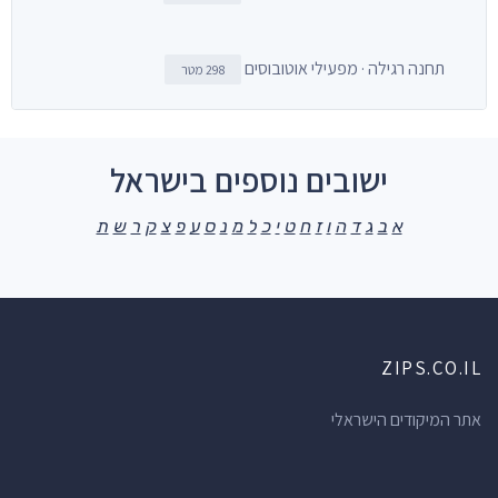
תחנה רגילה · מפעילי אוטובוסים
298 מטר
ישובים נוספים בישראל
א
ב
ג
ד
ה
ו
ז
ח
ט
י
כ
ל
מ
נ
ס
ע
פ
צ
ק
ר
ש
ת
ZIPS.CO.IL
אתר המיקודים הישראלי