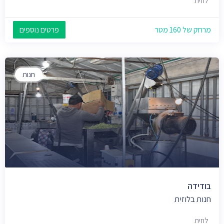
לוזית
מרחק של 160 מטר
פרטים נוספים
חנות
בודידה
חנות בלוזית
לוזית