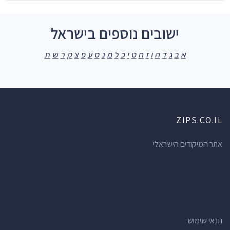
ישובים נוספים בישראל
א
ב
ג
ד
ה
ו
ז
ח
ט
י
כ
ל
מ
נ
ס
ע
פ
צ
ק
ר
ש
ת
ZIPS.CO.IL
אתר המיקודים הישראלי
תנאי שימוש