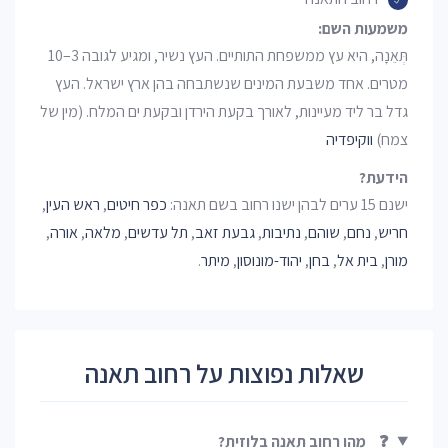
משמעות השם:
תְּאֵנָה, היא עץ ממשפחת התותיים. העץ נשיר, ומגיע לגובה 3–10
מטרים. אחד משבעת המינים שנשתבחה בהן ארץ ישראל. העץ
גדל בר ליד מעיינות, לאורך בקעת הירדן ובקעת ים המלח. (מין של
צמח)
ווקיפדיה
הידעת?
ישנם 15 ערים לבהן ישנו רחוב בשם תאנה:
כפר חיטים
,
ראש העין
,
חריש
,
נחם
,
שוהם
,
נתיבות
,
גבעת זאב
,
תל עדשים
,
מלאה
,
אורה
,
מורן
,
בית אל
,
בחן
,
יהוד-מונוסון
,
מיתר
.
שאלות נפוצות על רחוב תאנה
❓
מהו רחוב תאנה בלוזית?