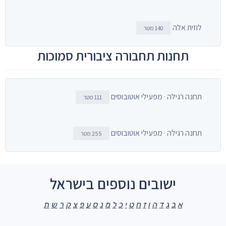
לוזית אלה
140 מטר
תחנות תחבורה ציבורית סמוכות
תחנה רגילה · מפעילי אוטובוסים
111 מטר
תחנה רגילה · מפעילי אוטובוסים
255 מטר
ישובים נוספים בישראל
א
ב
ג
ד
ה
ו
ז
ח
ט
י
כ
ל
מ
נ
ס
ע
פ
צ
ק
ר
ש
ת