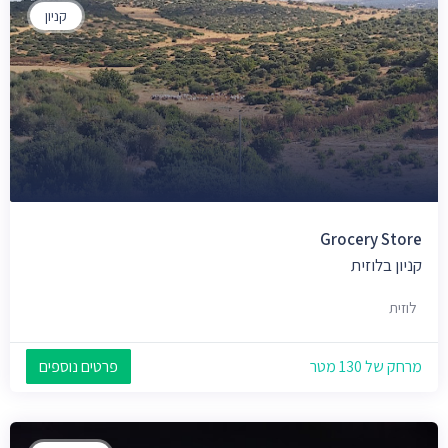
קניון
Grocery Store
קניון בלוזית
לוזית
מרחק של 130 מטר
פרטים נוספים