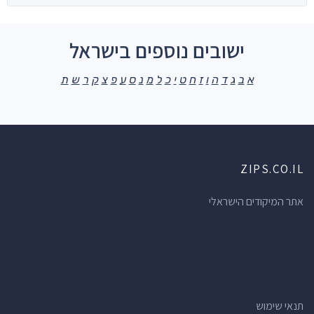
ישובים נוספים בישראל
א
ב
ג
ד
ה
ו
ז
ח
ט
י
כ
ל
מ
נ
ס
ע
פ
צ
ק
ר
ש
ת
ZIPS.CO.IL
אתר המיקודים הישראלי
תנאי שימוש