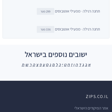
תחנה רגילה · מפעילי אוטובוסים
299 מטר
תחנה רגילה · מפעילי אוטובוסים
336 מטר
ישובים נוספים בישראל
א
ב
ג
ד
ה
ו
ז
ח
ט
י
כ
ל
מ
נ
ס
ע
פ
צ
ק
ר
ש
ת
ZIPS.CO.IL
אתר המיקודים הישראלי