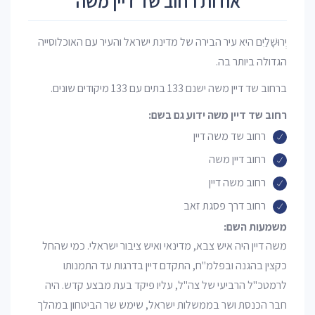
אודות רחוב שד דיין משה
יְרוּשָׁלַיִם היא עיר הבירה של מדינת ישראל והעיר עם האוכלוסייה
הגדולה ביותר בה.
ברחוב שד דיין משה ישנם 133 בתים עם 133 מיקודים שונים.
רחוב שד דיין משה ידוע גם בשם:
רחוב שד משה דיין
רחוב דיין משה
רחוב משה דיין
רחוב דרך פסגת זאב
משמעות השם:
משה דיין היה איש צבא, מדינאי ואיש ציבור ישראלי. כמי שהחל
כקצין בהגנה ובפלמ"ח, התקדם דיין בדרגות עד התמנותו
לרמטכ"ל הרביעי של צה"ל, עליו פיקד בעת מבצע קדש. היה
חבר הכנסת ושר בממשלות ישראל, שימש שר הביטחון במהלך