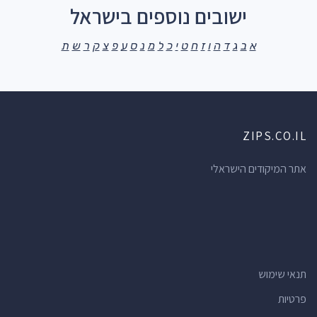
ישובים נוספים בישראל
א
ב
ג
ד
ה
ו
ז
ח
ט
י
כ
ל
מ
נ
ס
ע
פ
צ
ק
ר
ש
ת
ZIPS.CO.IL
אתר המיקודים הישראלי
תנאי שימוש
פרטיות