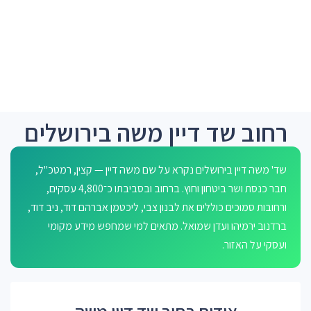
רחוב שד דיין משה בירושלים
שד' משה דיין בירושלים נקרא על שם משה דיין — קצין, רמטכ"ל,
חבר כנסת ושר ביטחון וחוץ. ברחוב ובסביבתו כ־4,800 עסקים,
ורחובות סמוכים כוללים את לבנון צבי, ליכטמן אברהם דוד, ניב דוד,
ברדנוב ירמיהו ועדן שמואל. מתאים למי שמחפש מידע מקומי
ועסקי על האזור.