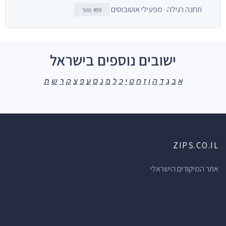
תחנה רגילה · מפעילי אוטובוסים
499 מטר
ישובים נוספים בישראל
א
ב
ג
ד
ה
ו
ז
ח
ט
י
כ
ל
מ
נ
ס
ע
פ
צ
ק
ר
ש
ת
ZIPS.CO.IL
אתר המיקודים הישראלי