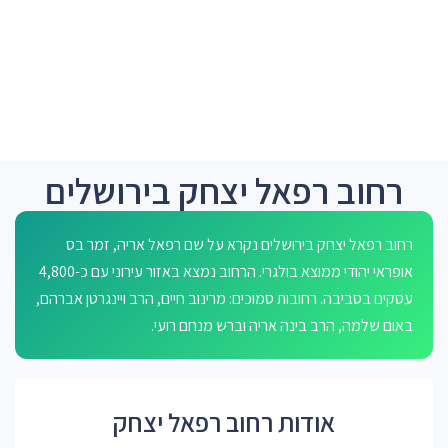
רחוב רפאל יצחק בירושלים
רחוב רפאל יצחק בירושלים נקרא על שם רפאל אריה, זמר בס
אופראי יהודי ממוצא בולגרי. הרחוב נמצא באזור עירוני עם כ-4,800
עסקים בסביבה. רחובות סמוכים: מרינוב חיים, הרב ויינגרטן אברהם,
באום שלמה, הרב בינה אריה וברש מנחם רועי.
אודות רחוב רפאל יצחק