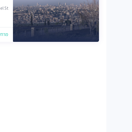
mpel St
מרחק של