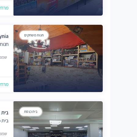
מרחק של
חנות משחקים
irolynia
חנות
שמואל אבן 
מרחק של
בית כנסת
בית 
בית 
שמואל א