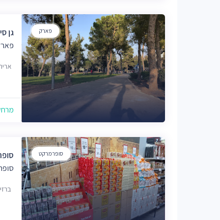
פארק
גן סי
פארק
אריה
מרחק של
סופרמרקט
סופר
סופר
ברזיל 2, יר