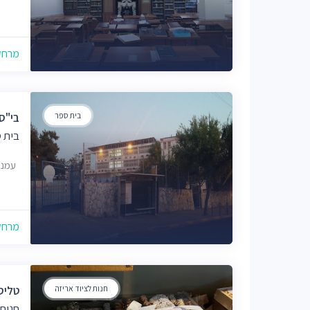
מרחק של
בית ספר
בי"ס 
בית 
עמנואל 
מרחק של
חנות לציוד אריזה
טליס
חנות 