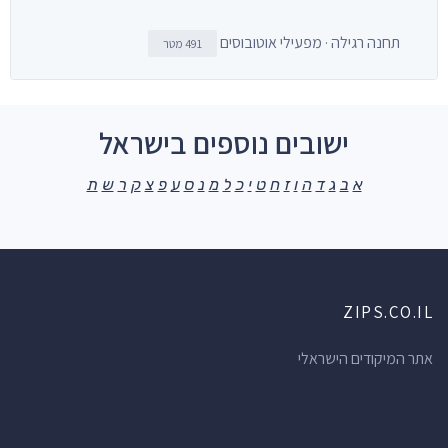
תחנה רגילה · מפעילי אוטובוסים
491 מטר
ישובים נוספים בישראל
א
ב
ג
ד
ה
ו
ז
ח
ט
י
כ
ל
מ
נ
ס
ע
פ
צ
ק
ר
ש
ת
ZIPS.CO.IL
אתר המיקודים הישראלי