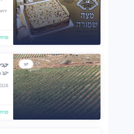
ירוש
מרחק של
יקב
יקבי 
יקב ב
80116
מרחק של