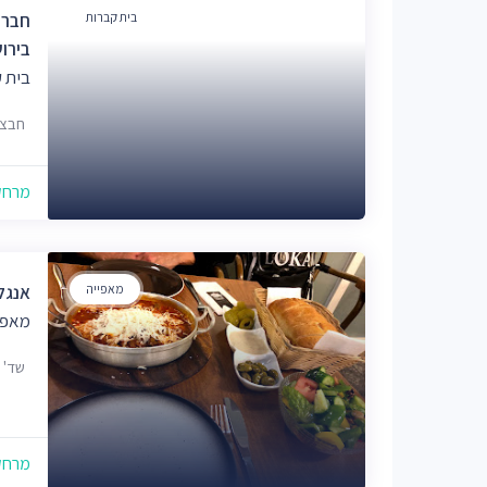
בית קברות
חברה
בירו
בית 
חבצלת 12,כנ' 
מרחק של
מאפייה
אנגל
מאפי
שד' משה 
מרחק של