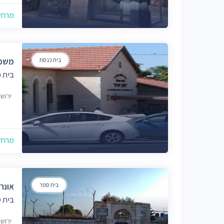
מרחק של
בית כנסת
משכן
בית 
ירוש
מרחק של
בית ספר
אונר
בית 
ירוש