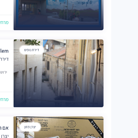
מרחק של
דירת נופש
alem
דירת 
ירוש
מרחק של
יצרן מזון
אם ה
יצרן 