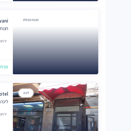
חנות מכולת
wani
חנות
ירוש
מרחק של
לינה
otel
לינה 
ירוש