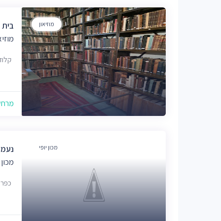
מוזיאון
בית ע
מוזיא
קלוזנר 16, 
מרחק של
מכון יופי
נעמי
מכון 
כפר עציון