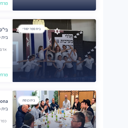
מרחק של
בית ספר יסודי
בי"ס
בית ס
אדם 28, ירושל
מרחק של
בית כנסת
 Arnona
בית 
כפר עציון