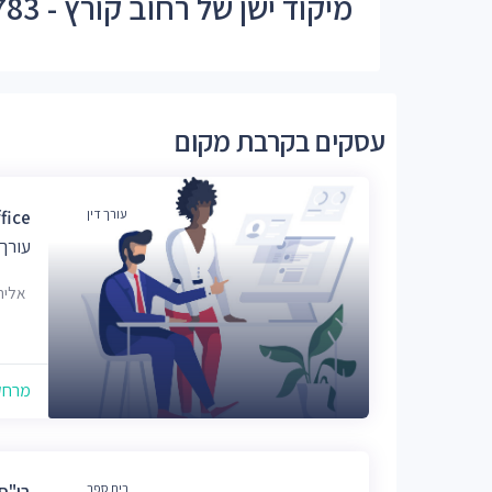
מיקוד ישן של רחוב קורץ - 93783
עסקים בקרבת מקום
עורך דין
fice
עורך 
אליהו לנק
מרחק של
בית ספר
בי"ס