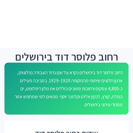
רחוב פלוסר דוד בירושלים
רחוב פלוסר דוד בירושלים נקרא על שם גדוד העבודה (פלוגות),
ארגון חלוצים שיתופי מהתקופה 1920–1929. בסביבה פעילים
כ-4,800 עסקים ורחובות סמוכים כוללים את מלון דיפלומט, ים
המלח, קורץ, לנקין אליהו וקלוזנר יוסף. מתאים למי שמחפש אזור
מסחרי עירוני בירושלים.