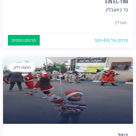
EIN EL-TINI
בר באעבלין
אעבלין
מרחק של 410 מטר
פרטים נוספים
תחנת דלק
דיזול