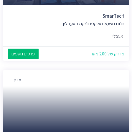
SmarTecH
חנות חשמל ואלקטרוניקה באעבלין
אעבלין
מרחק של 200 מטר
פרטים נוספים
מוסך