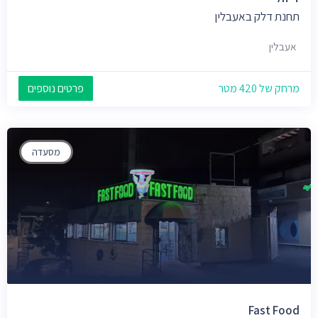
תחנת דלק באעבלין
אעבלין
מרחק של 420 מטר
פרטים נוספים
מסעדה
Fast Food