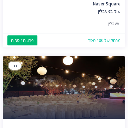
Naser Square
שוק באעבלין
אעבלין
מרחק של 400 מטר
פרטים נוספים
בר