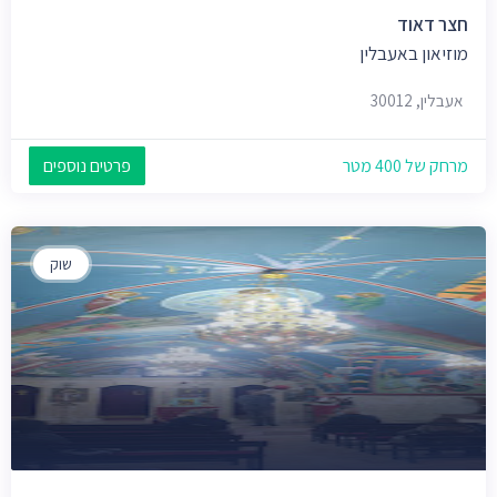
חצר דאוד
מוזיאון באעבלין
אעבלין, 30012
מרחק של 400 מטר
פרטים נוספים
שוק