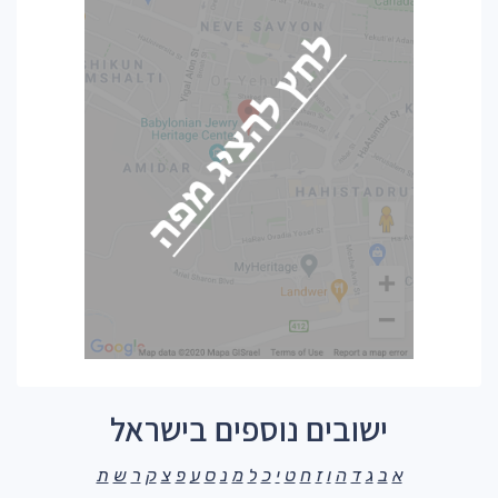
ישובים נוספים בישראל
א
ב
ג
ד
ה
ו
ז
ח
ט
י
כ
ל
מ
נ
ס
ע
פ
צ
ק
ר
ש
ת