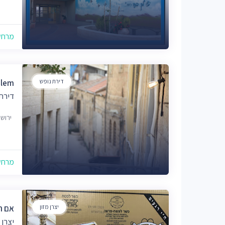
מרחק של
דירת נופש
alem
דירת 
ירוש
מרחק של
יצרן מזון
אם ה
יצרן 