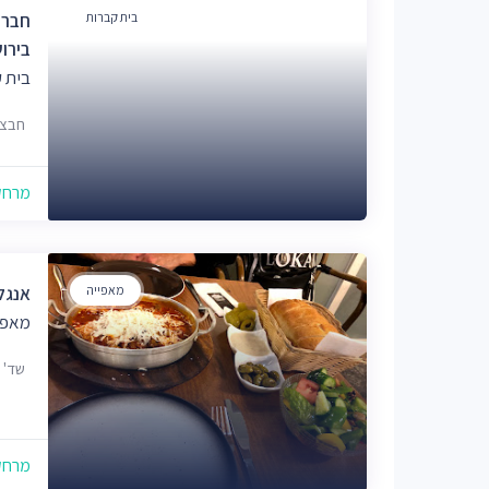
בית קברות
חברה
בירו
בית 
חבצלת 12,כנ' 
מרחק של
מאפייה
אנגל
מאפי
שד' משה 
מרחק של