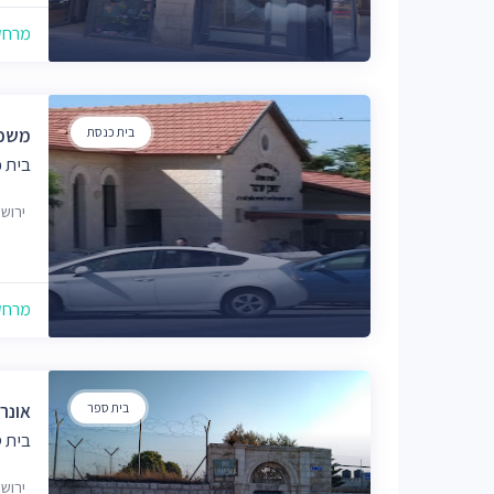
מרחק של
בית כנסת
משכן
בית 
ירוש
מרחק של
בית ספר
אונר
בית 
ירוש