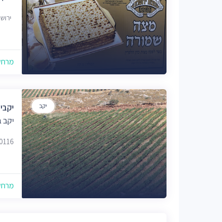
ירוש
מרחק של
יקב
יקבי 
יקב ב
80116
מרחק של