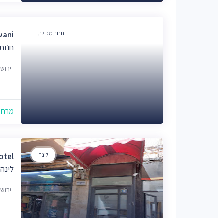
חנות מכולת
wani
חנות
ירוש
מרחק של
לינה
otel
לינה 
ירוש