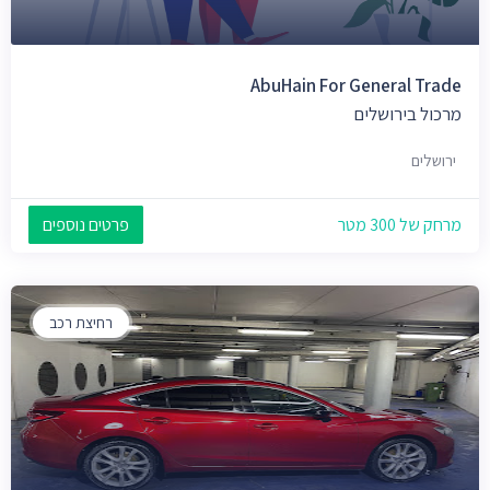
AbuHain For General Trade
מרכול בירושלים
ירושלים
מרחק של 300 מטר
פרטים נוספים
רחיצת רכב