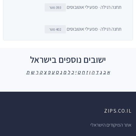
תחנה רגילה · מפעילי אוטובוסים
393 מטר
תחנה רגילה · מפעילי אוטובוסים
402 מטר
ישובים נוספים בישראל
א
ב
ג
ד
ה
ו
ז
ח
ט
י
כ
ל
מ
נ
ס
ע
פ
צ
ק
ר
ש
ת
ZIPS.CO.IL
אתר המיקודים הישראלי