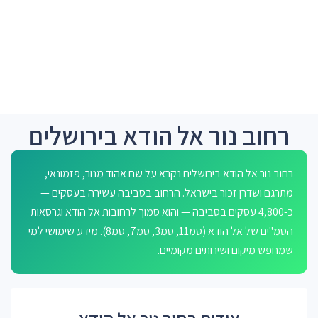
רחוב נור אל הודא בירושלים
רחוב נור אל הודא בירושלים נקרא על שם אהוד מנור, פזמונאי,
מתרגם ושדרן זכור בישראל. הרחוב בסביבה עשירה בעסקים —
כ-4,800 עסקים בסביבה — והוא סמוך לרחובות אל הודא וגרסאות
הסמ"ים של אל הודא (סמ11, סמ3, סמ7, סמ8). מידע שימושי למי
שמחפש מיקום ושירותים מקומיים.