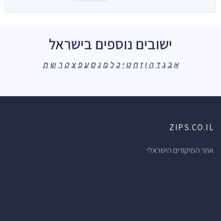
ישובים נוספים בישראל
א
ב
ג
ד
ה
ו
ז
ח
ט
י
כ
ל
מ
נ
ס
ע
פ
צ
ק
ר
ש
ת
ZIPS.CO.IL
אתר המיקודים הישראלי