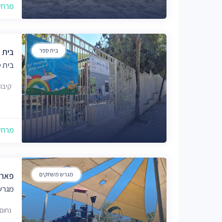
מרחק של
בית ספר
בית 
בית 
קיבוץ גלו
מרחק של
מגרש משחקים
פארק
מגרש
נחום ליפ