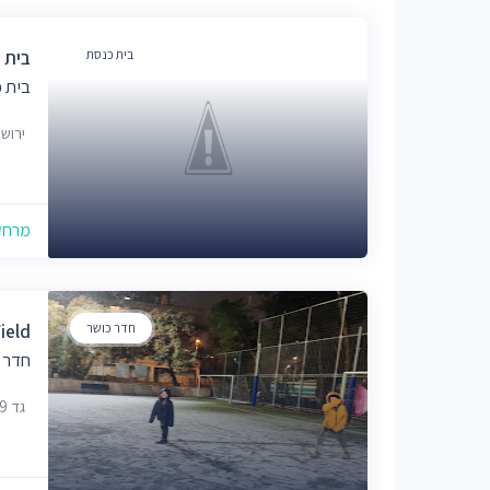
בית כנסת
בית 
בית 
ירוש
מרחק של
חדר כושר
ield
חדר 
גד 9, ירושלים