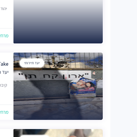
יהודה 31, יר
מרחק של
יעד תיירותי
nd Take
יעד ת
קיבוץ
מרחק של