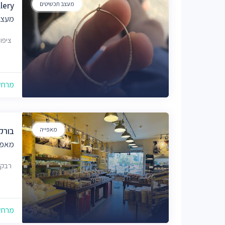
מעצב תכשיטים
lery
מעצב
ציפורה 9, ירושל
מרחק של
מאפייה
בורק
מאפי
רבקה 17, יר
מרחק של