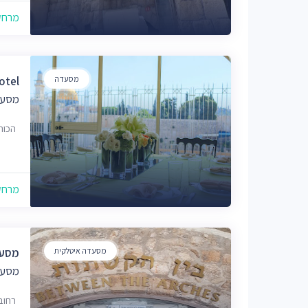
מרחק של
מסעדה
otel
מסעד
הכותל 12, י
מרחק של
מסעדה איטלקית
מסעד
מסעד
רחוב הגיא 