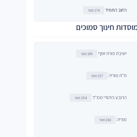
רחוב התמיד
174 מטר
וסדות חינוך סמוכים
ישיבת פורת יוסף
199 מטר
ת"ת מוריה
237 מטר
הרובע היהודי ממ"ד
254 מטר
מוריה
262 מטר