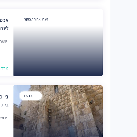
לינה וארוחת בוקר
אכסנ
לינה 
שער השל
מרחק של
בית כנסת
בי"כ
בית 
ירוש