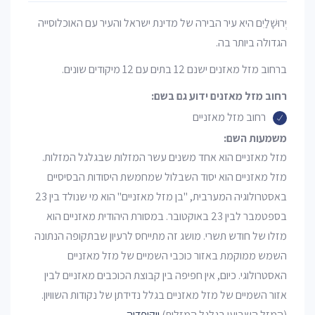
יְרוּשָׁלַיִם היא עיר הבירה של מדינת ישראל והעיר עם האוכלוסייה
הגדולה ביותר בה.
ברחוב מזל מאזנים ישנם 12 בתים עם 12 מיקודים שונים.
רחוב מזל מאזנים ידוע גם בשם:
רחוב מזל מאזניים
משמעות השם:
מזל מאזניים הוא אחד משנים עשר המזלות שבגלגל המזלות.
מזל מאזניים הוא יסוד השבלול שמחמשת היסודות הבסיסיים
באסטרולוגיה המערבית, "בן מזל מאזניים" הוא מי שנולד בין 23
בספטמבר לבין 23 באוקטובר. במסורת היהודית מאזניים הוא
מזלו של חודש תשרי. מושג זה מתייחס לרעיון שבתקופה הנתונה
השמש ממוקמת באזור כוכבי השמיים של מזל מאזניים
האסטרולוגי. כיום, אין חפיפה בין קבוצת הכוכבים מאזניים לבין
אזור השמיים של מזל מאזניים בגלל נדידתן של נקודות השוויון.
(המזל השביעי בגלגל המזלות)
ווקיפדיה