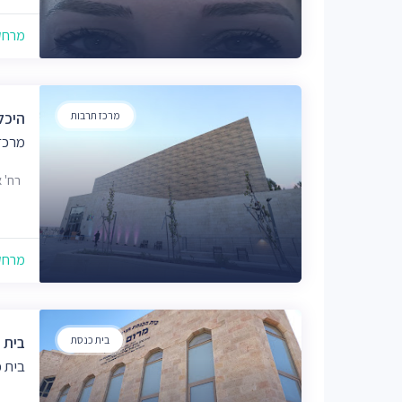
מרחק של
מרכז תרבות
היכל
מרכז
רח' אַבְ
מרחק של
בית כנסת
בית 
בית 