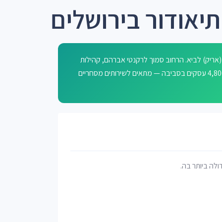
תיאודור בירושלים
(אריק) לביא. הרחוב סמוך לרקנטי אברהם, קהילות
שו"ם, גרינברג חיים, בן עטר ורמות ד', ומשקיף על אזור עירוני עם כ-4,800 עסקים בסביבה — מתאים לשירותים מסחריים
דולה ביותר בה.