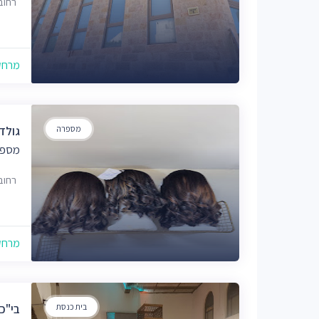
רחוב אב
מרחק של
מספרה
גולד
מספר
רחוב הצ
מרחק של
בית כנסת
בי"כ