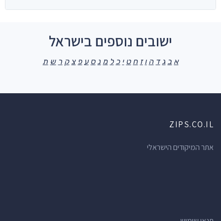
ישובים נוספים בישראל
א
ב
ג
ד
ה
ו
ז
ח
ט
י
כ
ל
מ
נ
ס
ע
פ
צ
ק
ר
ש
ת
ZIPS.CO.IL
אתר המיקודים הישראלי
תנאי שימוש