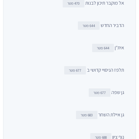
אל מוקבר תיכון לבנות
470 מטר
הדביר החדש
644 מטר
אית"ן
644 מטר
תלפז הניסויי קדושי ב
677 מטר
גן שפה
677 מטר
גן איילת השחר
683 מטר
נוף ציון
688 מטר