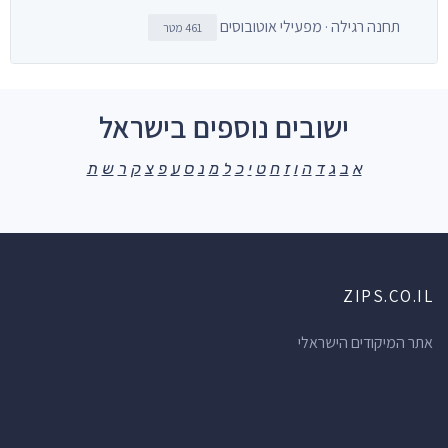
תחנה רגילה · מפעילי אוטובוסים
461 מטר
ישובים נוספים בישראל
א
ב
ג
ד
ה
ו
ז
ח
ט
י
כ
ל
מ
נ
ס
ע
פ
צ
ק
ר
ש
ת
ZIPS.CO.IL
אתר המיקודים הישראלי