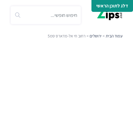
דלג לתוכן הראשי
עמוד הבית
>
ירושלים
> רחוב חי אל-מדארס סמ5