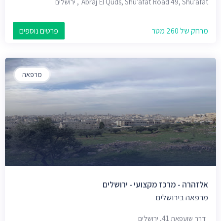
Abraj El Quds, Shu’afat Road 49, Shu’afat, ירושלים
מרחק של 260 מטר
פרטים נוספים
מרפאה
אלזהרה - מרכז מקצועי - ירושלים
מרפאה בירושלים
דרך שועפאת 41, ירושלים