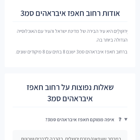
אודות רחוב חאפז איבראהים סמ3
יְרוּשָׁלַיִם היא עיר הבירה של מדינת ישראל והעיר עם האוכלוסייה
הגדולה ביותר בה.
ברחוב חאפז איבראהים סמ3 ישנם 8 בתים עם 8 מיקודים שונים.
שאלות נפוצות על רחוב חאפז
איבראהים סמ3
❓
איפה ממוקם חאפז איבראהים סמ3?
במרחב שעפאט/מזרח ירושלים, בקרבה לדרכים ושכונות