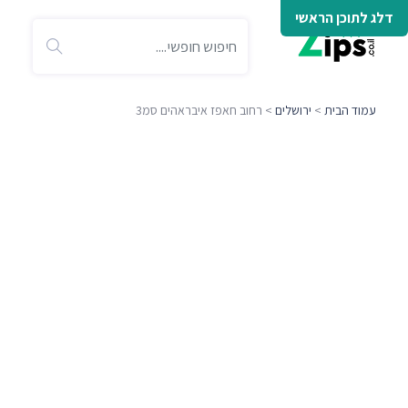
דלג לתוכן הראשי
עמוד הבית
>
ירושלים
> רחוב חאפז איבראהים סמ3