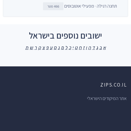
תחנה רגילה · מפעילי אוטובוסים
466 מטר
ישובים נוספים בישראל
א
ב
ג
ד
ה
ו
ז
ח
ט
י
כ
ל
מ
נ
ס
ע
פ
צ
ק
ר
ש
ת
ZIPS.CO.IL
אתר המיקודים הישראלי