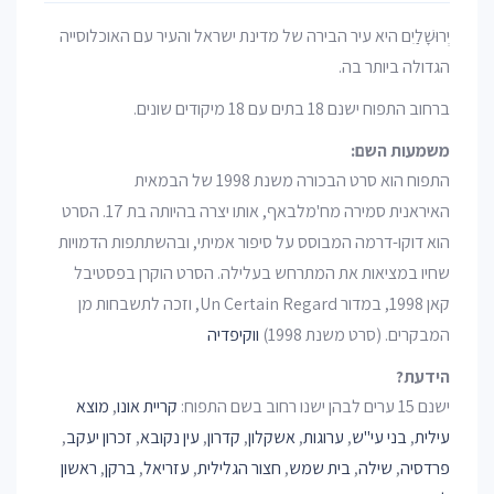
יְרוּשָׁלַיִם היא עיר הבירה של מדינת ישראל והעיר עם האוכלוסייה
הגדולה ביותר בה.
ברחוב התפוח ישנם 18 בתים עם 18 מיקודים שונים.
משמעות השם:
התפוח הוא סרט הבכורה משנת 1998 של הבמאית
האיראנית סמירה מח'מלבאף, אותו יצרה בהיותה בת 17. הסרט
הוא דוקו-דרמה המבוסס על סיפור אמיתי, ובהשתתפות הדמויות
שחיו במציאות את המתרחש בעלילה. הסרט הוקרן בפסטיבל
קאן 1998, במדור Un Certain Regard, וזכה לתשבחות מן
המבקרים. (סרט משנת 1998)
ווקיפדיה
הידעת?
ישנם 15 ערים לבהן ישנו רחוב בשם התפוח:
קריית אונו
,
מוצא
עילית
,
בני עי"ש
,
ערוגות
,
אשקלון
,
קדרון
,
עין נקובא
,
זכרון יעקב
,
פרדסיה
,
שילה
,
בית שמש
,
חצור הגלילית
,
עזריאל
,
ברקן
,
ראשון