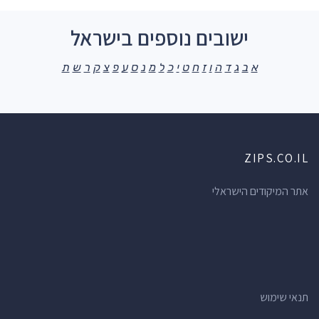
ישובים נוספים בישראל
א
ב
ג
ד
ה
ו
ז
ח
ט
י
כ
ל
מ
נ
ס
ע
פ
צ
ק
ר
ש
ת
ZIPS.CO.IL
אתר המיקודים הישראלי
תנאי שימוש