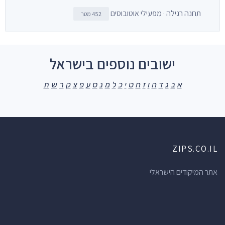
תחנה רגילה · מפעילי אוטובוסים
452 מטר
ישובים נוספים בישראל
א
ב
ג
ד
ה
ו
ז
ח
ט
י
כ
ל
מ
נ
ס
ע
פ
צ
ק
ר
ש
ת
ZIPS.CO.IL
אתר המיקודים הישראלי