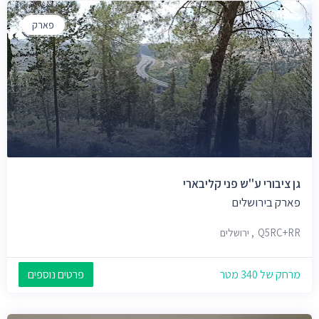
פארק
גן ציבורי ע''ש פני קליבארי
פארק בירושלים
Q5RC+RR, ירושלים
מרחק של 340 מטר
פרטים נוספים