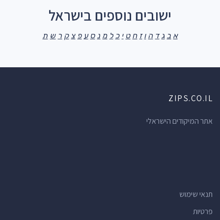
ישובים נוספים בישראל
א
ב
ג
ד
ה
ו
ז
ח
ט
י
כ
ל
מ
נ
ס
ע
פ
צ
ק
ר
ש
ת
ZIPS.CO.IL
אתר המיקודים הישראלי
תנאי שימוש
פרטיות